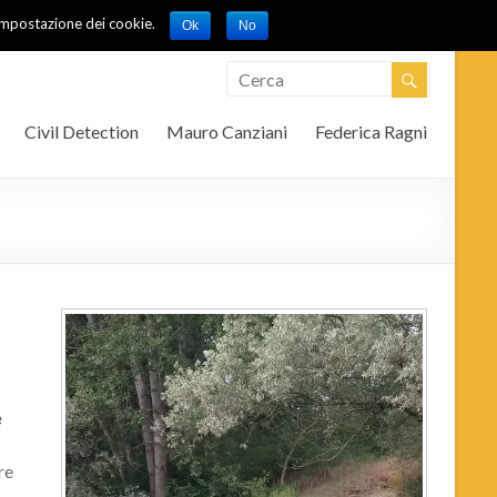
l'impostazione dei cookie.
Ok
No
Civil Detection
Mauro Canziani
Federica Ragni
e
re