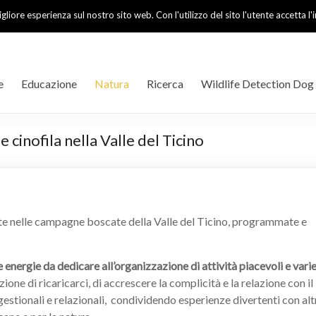
igliore esperienza sul nostro sito web. Con l'utilizzo del sito l'utente accetta 
e
Educazione
Natura
Ricerca
Wildlife Detection Dog
cinofila nella Valle del Ticino
ate nelle campagne boscate della Valle del Ticino, programmate e
le energie da dedicare all’organizzazione di attività piacevoli e vari
one di ricaricarci, di accrescere la complicità e la relazione con il
tionali e relazionali, condividendo esperienze divertenti con alt