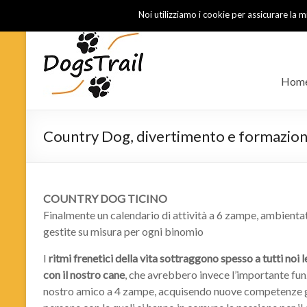
Noi utilizziamo i cookie per assicurare la m
Hom
Country Dog, divertimento e formazione 
COUNTRY DOG TICINO
Finalmente un calendario di attività a 6 zampe, ambient
gestite su misura per ogni binomio
I
ritmi frenetici della vita sottraggono spesso a tutti noi 
con il nostro cane
, che avrebbero invece l’importante funzi
nostro amico a 4 zampe, acquisendo nuove competenze ges