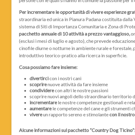
persone con le quali si hanno in comune la passione per il 
Per incrementare le opportunità di vivere esperienze grat
straordinaria ed unica in Pianura Padana costituita dalla 
sistema di Siti di Importanza Comunitaria e Zona di Pro
pacchetto annuale di 10 attività
a prezzo vantaggioso,
or
(esclusi i mesi di luglio e agosto), che prevede educazion
cinofile diurne o notturne in ambiente rurale e forestale, 
introduttivo teorico-pratico alla ricerca in superficie.
Cosa possiamo fare insieme:
divertirci
con i nostri cani
scoprire
nuove attività da fare insieme
condividere
con altri le nostre passioni
scoprire nuovi angoli dello straordinario territorio d
incrementare
le nostre competenze gestionali e rela
aumentare
le competenze del cane e gli strumenti ch
vivere
un rapporto sereno e stimolante
con il nostr
Alcune informazioni sul pacchetto “Country Dog Ticino”