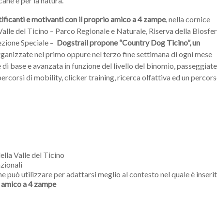
cane e per la natura.
ificanti e motivanti
con il proprio amico a 4 zampe
, nella cornice
Valle del Ticino – Parco Regionale e Naturale, Riserva della Biosfer
tezione Speciale –
Dogstrail propone “Country Dog Ticino”, un
ganizzate nel primo oppure nel terzo fine settimana di ogni mese
e di base e avanzata in funzione del livello del binomio, passeggiate
percorsi di mobility, clicker training, ricerca olfattiva ed un percor
ella Valle del Ticino
zionali
e può utilizzare per adattarsi meglio al contesto nel quale è inseri
o amico a 4 zampe
: